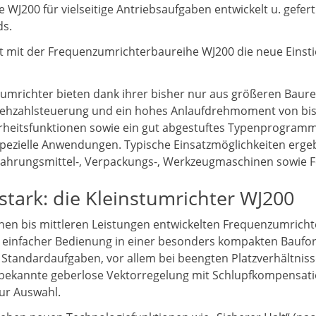
J200 für vielseitige Antriebsaufgaben entwickelt u. gefer
ds.
lt mit der Frequenzumrichterbaureihe WJ200 die neue Einstie
umrichter bieten dank ihrer bisher nur aus größeren Baur
rehzahlsteuerung und ein hohes Anlaufdrehmoment von bis 
heitsfunktionen sowie ein gut abgestuftes Typenprogramm e
spezielle Anwendungen. Typische Einsatzmöglichkeiten erge
 Nahrungsmittel-, Verpackungs-, Werkzeugmaschinen sowie 
sstark: die Kleinstumrichter WJ200
inen bis mittleren Leistungen entwickelten Frequenzumrich
it einfacher Bedienung in einer besonders kompakten Baufo
 Standardaufgaben, vor allem bei beengten Platzverhältniss
bekannte geberlose Vektorregelung mit Schlupfkompensation
ur Auswahl.