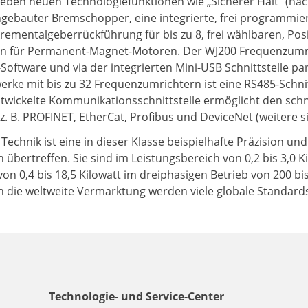
eben neuen Technologiefunktionen wie „Sicherer Halt“ (nac
ingebauter Bremschopper, eine integrierte, frei programmie
rementalgeberrückführung für bis zu 8, frei wählbaren, Posit
n für Permanent-Magnet-Motoren. Der WJ200 Frequenzumri
C-Software und via der integrierten Mini-USB Schnittstelle 
werke mit bis zu 32 Frequenzumrichtern ist eine RS485-Schn
ntwickelte Kommunikationsschnittstelle ermöglicht den sch
 B. PROFINET, EtherCat, Profibus und DeviceNet (weitere si
echnik ist eine in dieser Klasse beispielhafte Präzision und
übertreffen. Sie sind im Leistungsbereich von 0,2 bis 3,0 K
von 0,4 bis 18,5 Kilowatt im dreiphasigen Betrieb von 200 bis
ch die weltweite Vermarktung werden viele globale Standards 
Technologie- und Service-Center