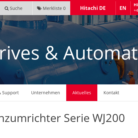
Hi
Hitachi DE
EN
Suche
Merkliste
0
+4
Drives & Automat
& Support
Unternehmen
Aktuelles
Kontakt
nzumrichter Serie WJ200