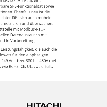
h ISO13849-1 PLd), eine
rbare SPS-Funktionalität sowie
ionen. Ebenfalls neu ist die
chter läßt sich auch mühelos
parametrieren und überwachen.
ittstelle mit Modbus-RTU-
nellen Datenaustausch mit
nd in Vorbereitung).
 Leistungsfähigkeit, die auch die
ilowatt für den einphasigen
 249 Volt bzw. 380 bis 480V (bei
wie RoHS, CE, UL, cUL erfüllt.