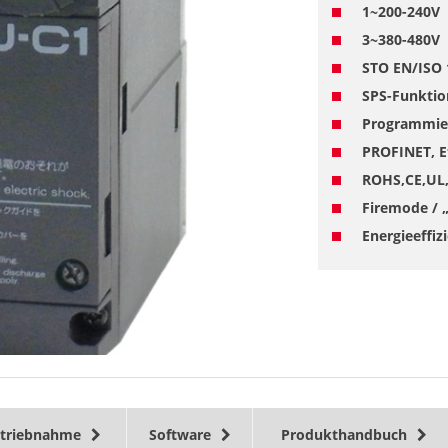
1~200-240V
3~380-480V
STO EN/ISO 
SPS-Funktion
Programmier
PROFINET, E
ROHS,CE,UL,
Firemode / „
Energieeffiz
etriebnahme
Software
Produkthandbuch