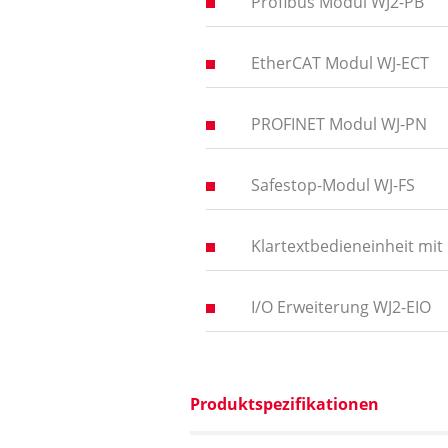
Profibus Modul WJ2-PB
EtherCAT Modul WJ-ECT
PROFINET Modul WJ-PN
Safestop-Modul WJ-FS
Klartextbedieneinheit mi
I/O Erweiterung WJ2-EIO
Produktspezifikationen