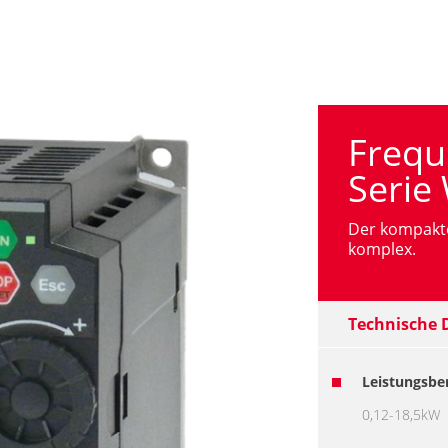
Frequ
Serie
Der kompakte
komplex.
Technische D
Leistungsber
0,12-18,5kW