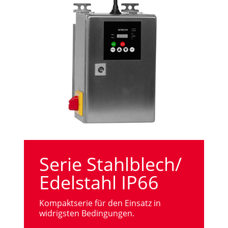
Serie Stahlblech/
Edelstahl IP66
Kompaktserie für den Einsatz in
widrigsten Bedingungen.